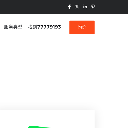
服务类型
找到
77779193
询价