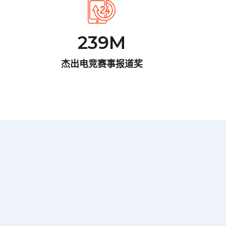
239
M
杰出电竞赛事报道奖