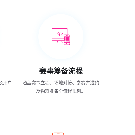
赛事筹备流程
及用户
涵盖赛事立项、场地对接、参赛方邀约
及物料准备全流程规划。