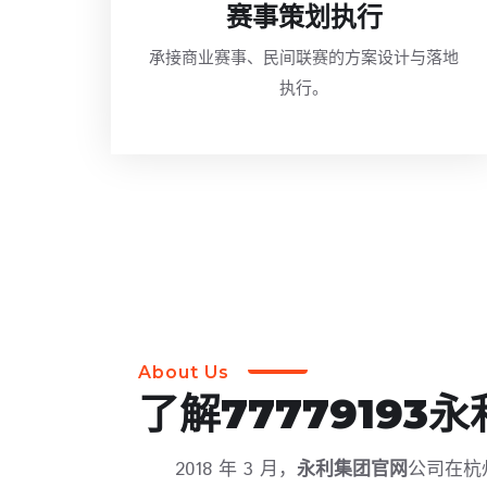
赛事策划执行
承接商业赛事、民间联赛的方案设计与落地
执行。
About Us
了解
77779193
2018 年 3 月，
永利集团官网
公司在杭