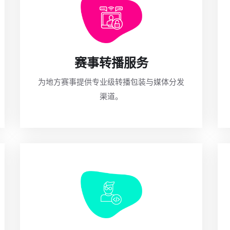
赛事转播服务
为地方赛事提供专业级转播包装与媒体分发
渠道。