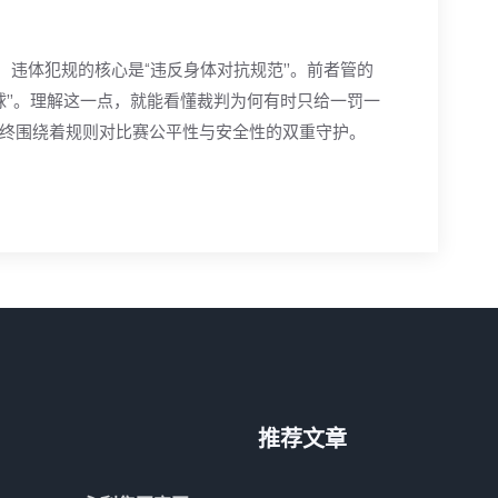
，违体犯规的核心是“违反身体对抗规范”。前者管的
打球”。理解这一点，就能看懂裁判为何有时只给一罚一
终围绕着规则对比赛公平性与安全性的双重守护。
推荐文章