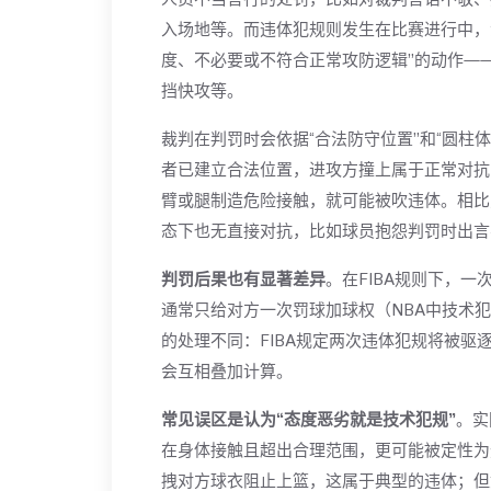
入场地等。而违体犯规则发生在比赛进行中，
度、不必要或不符合正常攻防逻辑”的动作—
挡快攻等。
裁判在判罚时会依据“合法防守位置”和“圆柱
者已建立合法位置，进攻方撞上属于正常对抗
臂或腿制造危险接触，就可能被吹违体。相比
态下也无直接对抗，比如球员抱怨判罚时出言
判罚后果也有显著差异
。在FIBA规则下，
通常只给对方一次罚球加球权（NBA中技术
的处理不同：FIBA规定两次违体犯规将被
会互相叠加计算。
常见误区是认为“态度恶劣就是技术犯规”
。实
在身体接触且超出合理范围，更可能被定性为
拽对方球衣阻止上篮，这属于典型的违体；但