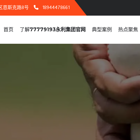
区恩斯克路8号
18944478661
首页
了解
77779193永利集团官网
典型案例
热点聚焦