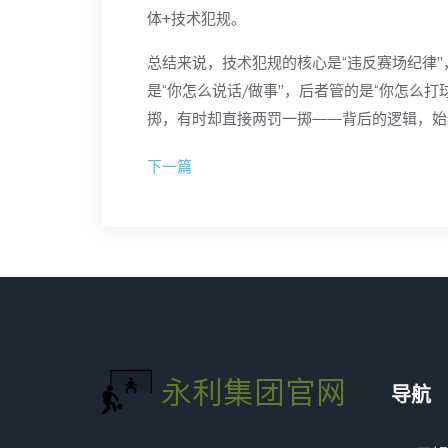
体+技术犯规。
总结来说，技术犯规的核心是“违反赛场纪律”
是“你怎么说话/做事”，后者管的是“你怎么
掷，有时却直接两罚一掷——背后的逻辑，始
下一篇
导航