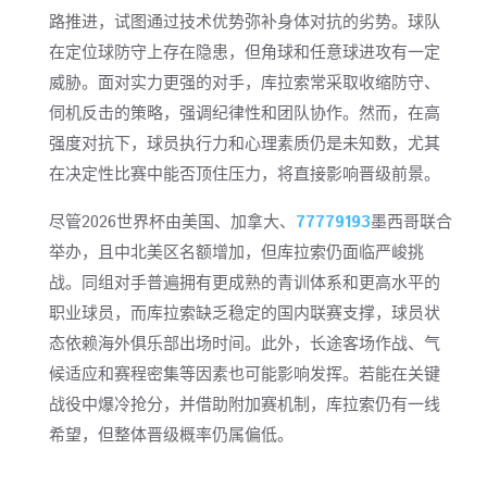
路推进，试图通过技术优势弥补身体对抗的劣势。球队
在定位球防守上存在隐患，但角球和任意球进攻有一定
威胁。面对实力更强的对手，库拉索常采取收缩防守、
伺机反击的策略，强调纪律性和团队协作。然而，在高
强度对抗下，球员执行力和心理素质仍是未知数，尤其
在决定性比赛中能否顶住压力，将直接影响晋级前景。
尽管2026世界杯由美国、加拿大、
77779193
墨西哥联合
举办，且中北美区名额增加，但库拉索仍面临严峻挑
战。同组对手普遍拥有更成熟的青训体系和更高水平的
职业球员，而库拉索缺乏稳定的国内联赛支撑，球员状
态依赖海外俱乐部出场时间。此外，长途客场作战、气
候适应和赛程密集等因素也可能影响发挥。若能在关键
战役中爆冷抢分，并借助附加赛机制，库拉索仍有一线
希望，但整体晋级概率仍属偏低。