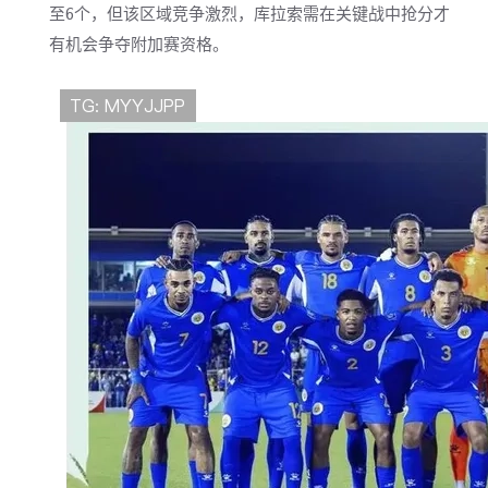
至6个，但该区域竞争激烈，库拉索需在关键战中抢分才
有机会争夺附加赛资格。