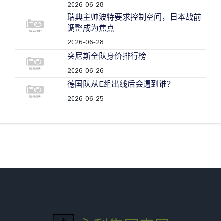
2026-06-28
瑞典主帅波特要求控制空间，日本战前
调整成为焦点
2026-06-28
突尼斯全队身价排行榜
2026-06-26
德国队从E组出线后会遇到谁？
2026-06-25