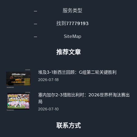
服务类型
找到
77779193
SiteMap
推荐文章
埃及3-1新西兰回顾：G组第二轮关键胜利
2026-07-18
塞内加尔2-3惜败比利时：2026世界杯淘汰赛出
局
2026-07-10
联系方式