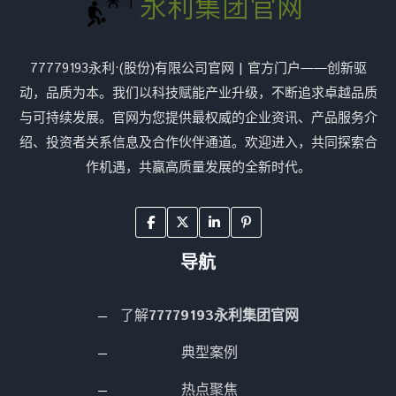
77779193永利·(股份)有限公司官网 | 官方门户——创新驱
动，品质为本。我们以科技赋能产业升级，不断追求卓越品质
与可持续发展。官网为您提供最权威的企业资讯、产品服务介
绍、投资者关系信息及合作伙伴通道。欢迎进入，共同探索合
作机遇，共赢高质量发展的全新时代。
导航
了解
77779193永利集团官网
典型案例
热点聚焦