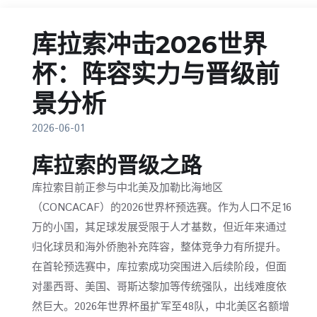
库拉索冲击2026世界
杯：阵容实力与晋级前
景分析
2026-06-01
库拉索的晋级之路
库拉索目前正参与中北美及加勒比海地区
（CONCACAF）的2026世界杯预选赛。作为人口不足16
万的小国，其足球发展受限于人才基数，但近年来通过
归化球员和海外侨胞补充阵容，整体竞争力有所提升。
在首轮预选赛中，库拉索成功突围进入后续阶段，但面
对墨西哥、美国、哥斯达黎加等传统强队，出线难度依
然巨大。2026年世界杯虽扩军至48队，中北美区名额增