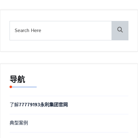
导航
了解
77779193永利集团官网
典型案例