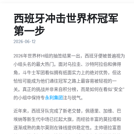
西班牙冲击世界杯冠军
第一步
2026-06-12
2026年世界杯H组的抽签结果一出，西班牙便被普遍视为
小组头名的最大热门。面对乌拉圭、沙特阿拉伯和佛得
角，斗牛士军团看似拥有纸面实力上的绝对优势，但这
恰恰可能成为他们通往冠军之路上最容易被轻视的一
关。真正的挑战并非来自积分榜，而是如何在看似“安全”
的小组中保持专
永利集团
注与锐气。
近年来，西班牙队完成了新老交替，佩德里、加维、巴
埃纳等新生代中场已扛起大旗，而经验丰富的莫拉塔和
逐渐成熟的奥尔莫则在锋线提供稳定性。主帅德拉富恩