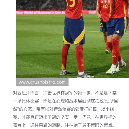
对西班牙而言，冲击世界杯冠军的第一步，不是赢下某
一场具体比赛，而是在心理和战术层面彻底摆脱“理所当
然”的心态。唯有以对待淘汰赛的强度打好每一场小组
赛，才能真正迈出争冠的坚实一步。毕竟，在世界杯的
舞台上，通往荣耀的道路，往往始于最不起眼的起点。