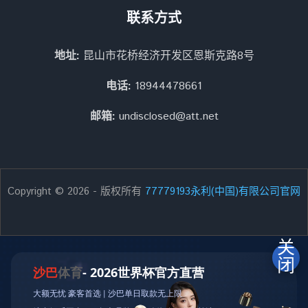
联系方式
地址:
昆山市花桥经济开发区恩斯克路8号
电话:
18944478661
邮箱:
undisclosed@att.net
Copyright © 2026 - 版权所有
77779193永利(中国)有限公司官网
关
闭