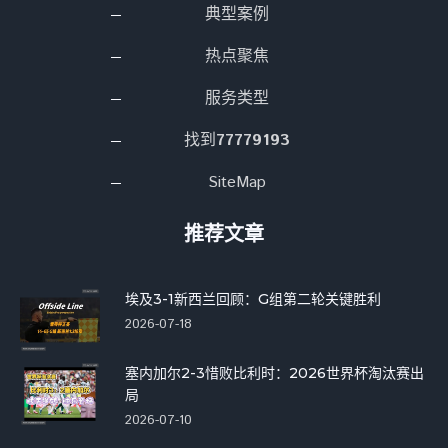
典型案例
热点聚焦
服务类型
找到
77779193
SiteMap
推荐文章
埃及3-1新西兰回顾：G组第二轮关键胜利
2026-07-18
塞内加尔2-3惜败比利时：2026世界杯淘汰赛出
局
2026-07-10