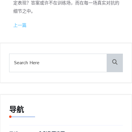
定表现？答案或许不在训练场，而在每一场真实对抗的
细节之中。
上一篇
导航