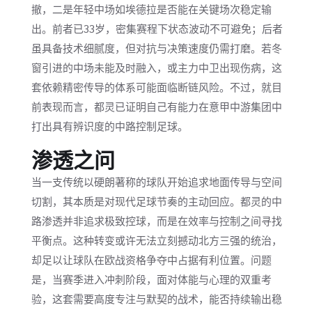
撤，二是年轻中场如埃德拉是否能在关键场次稳定输
出。前者已33岁，密集赛程下状态波动不可避免；后者
虽具备技术细腻度，但对抗与决策速度仍需打磨。若冬
窗引进的中场未能及时融入，或主力中卫出现伤病，这
套依赖精密传导的体系可能面临断链风险。不过，就目
前表现而言，都灵已证明自己有能力在意甲中游集团中
打出具有辨识度的中路控制足球。
渗透之问
当一支传统以硬朗著称的球队开始追求地面传导与空间
切割，其本质是对现代足球节奏的主动回应。都灵的中
路渗透并非追求极致控球，而是在效率与控制之间寻找
平衡点。这种转变或许无法立刻撼动北方三强的统治，
却足以让球队在欧战资格争夺中占据有利位置。问题
是，当赛季进入冲刺阶段，面对体能与心理的双重考
验，这套需要高度专注与默契的战术，能否持续输出稳