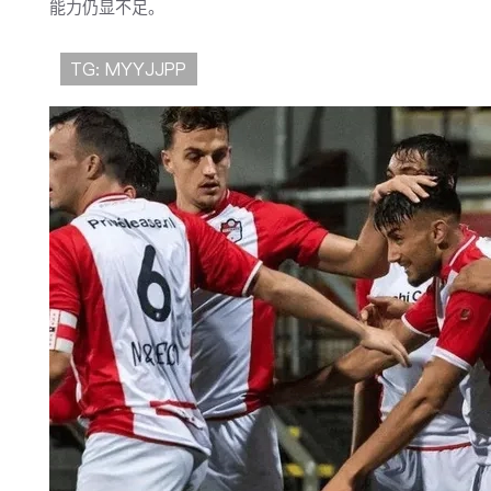
能力仍显不足。