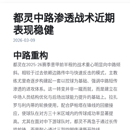
都灵中路渗透战术近期
表现稳健
2026-03-09
中路重构
都灵在2025-26赛季意甲前半程的战术重心明显向中路倾
斜。相较于过去依赖边路传中与快速反击的模式，主教
练尤里奇逐步构建起一套以控球为基础、强调中路短传
渗透的进攻体系。这一转变并非一蹴而就，而是建立在
中场人员结构优化与后场出球能力提升的基础上。拉扎
罗与利内蒂的轮换使用，配合萨帕塔在锋线的回撤接
应，使球队在对方三十米区域内的传球成功率显著提
高。尤其在面对中下游球队时，都灵不再急于通过长传
找前锋，而是耐心通过三到四脚传递撕开防线。