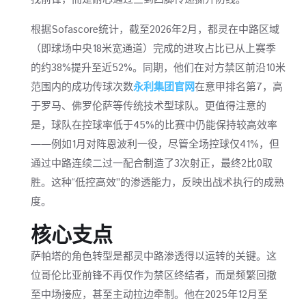
根据Sofascore统计，截至2026年2月，都灵在中路区域
（即球场中央18米宽通道）完成的进攻占比已从上赛季
的约38%提升至近52%。同期，他们在对方禁区前沿10米
范围内的成功传球次数
永利集团官网
在意甲排名第7，高
于罗马、佛罗伦萨等传统技术型球队。更值得注意的
是，球队在控球率低于45%的比赛中仍能保持较高效率
——例如1月对阵恩波利一役，尽管全场控球仅41%，但
通过中路连续二过一配合制造了3次射正，最终2比0取
胜。这种“低控高效”的渗透能力，反映出战术执行的成熟
度。
核心支点
萨帕塔的角色转型是都灵中路渗透得以运转的关键。这
位哥伦比亚前锋不再仅作为禁区终结者，而是频繁回撤
至中场接应，甚至主动拉边牵制。他在2025年12月至