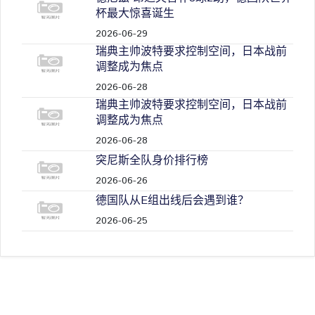
杯最大惊喜诞生
2026-06-29
瑞典主帅波特要求控制空间，日本战前
调整成为焦点
2026-06-28
瑞典主帅波特要求控制空间，日本战前
调整成为焦点
2026-06-28
突尼斯全队身价排行榜
2026-06-26
德国队从E组出线后会遇到谁？
2026-06-25