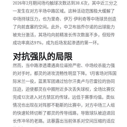
2026年2月期间场均触球次数达到38.6次，其中近三分之
一发生在对方半场中路区域。这种活动范围极大缓解了
中场持球压力，也为里奇、伊万·伊利奇等中场球员创造
了向前直塞的空间。此外，中卫布翁乔尔诺的出球能力
被充分激活，其场均向前精准长传次数虽不多，但短传
成功率高达91%，成为后场发起渗透的第一环。
对抗强队的局限
然而，当中路渗透遭遇高位逼抢严密、中场绞杀能力强
的对手时，都灵的进攻流畅性明显下降。1月客场对阵国
际米兰一役，蓝黑军团通过恰尔汗奥卢与巴雷拉的协同
压迫，迫使都灵在中圈附近多次丢失球权，全场比赛仅
完成12次进入对方禁区的传球，远低于赛季均值。类似
情况也出现在对阵那不勒斯的比赛中，对方中场三人组
的快速轮转切断了都灵的传导线路，导致球队被迫退回
长传冲吊的老路。这暴露出当前体系对空间压缩的适应