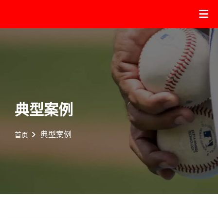
典型案例
典型案例
首页