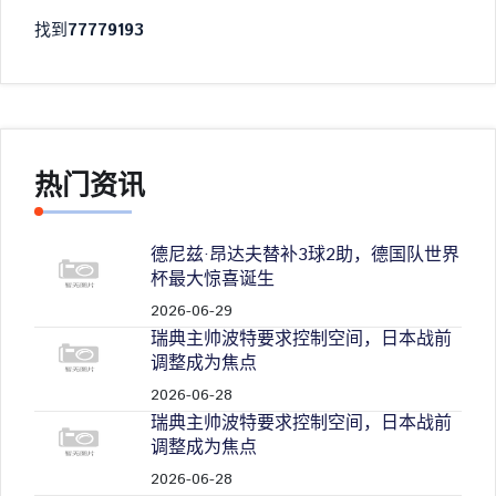
找到
77779193
热门资讯
德尼兹·昂达夫替补3球2助，德国队世界
杯最大惊喜诞生
2026-06-29
瑞典主帅波特要求控制空间，日本战前
调整成为焦点
2026-06-28
瑞典主帅波特要求控制空间，日本战前
调整成为焦点
2026-06-28