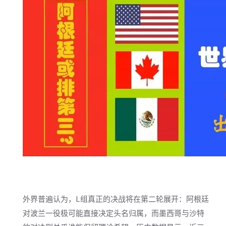
外界普遍认为，L组真正的决战将在第二轮展开：阿根廷
对波兰一役极可能直接决定头名归属，而墨西哥与沙特