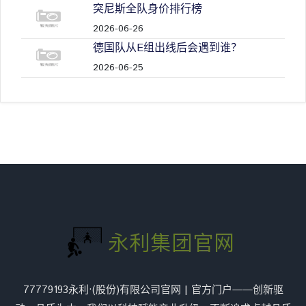
突尼斯全队身价排行榜
2026-06-26
德国队从E组出线后会遇到谁？
2026-06-25
77779193永利·(股份)有限公司官网 | 官方门户——创新驱