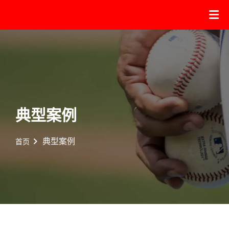
典型案例
典型案例
首页