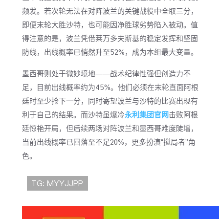
频发。若次轮无法在对阵波兰的关键战役中全取三分，
即便末轮大胜沙特，也可能因净胜球劣势陷入被动。值
得注意的是，波兰凭借莱万多夫斯基的稳定发挥和坚固
防线，出线概率已悄然升至52%，成为本组最大变量。
墨西哥则处于微妙境地——战术纪律性强但创造力不
足，目前出线概率约为45%。他们必须在末轮直面阿根
廷时至少抢下一分，同时寄望波兰与沙特的比赛出现有
利于自己的结果。而沙特虽爆冷
永利集团官网
击败阿根
廷惊艳开局，但后续两场对阵波兰和墨西哥难度陡增，
当前出线概率已回落至不足20%，更多扮演“搅局者”角
色。