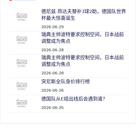
德尼兹·昂达夫替补3球2助，德国队世界
杯最大惊喜诞生
2026-06-29
瑞典主帅波特要求控制空间，日本战前
调整成为焦点
2026-06-28
瑞典主帅波特要求控制空间，日本战前
调整成为焦点
2026-06-28
突尼斯全队身价排行榜
2026-06-26
德国队从E组出线后会遇到谁？
2026-06-25