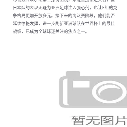
日本队的表现无疑为亚洲足球注入强心剂，也让F组的竞
争格局更加开放多元。接下来的淘汰赛阶段，他们能否
延续惊艳发挥，进一步刷新亚洲球队在世界杯上的最佳
战绩，已成为全球球迷关注的焦点之一。