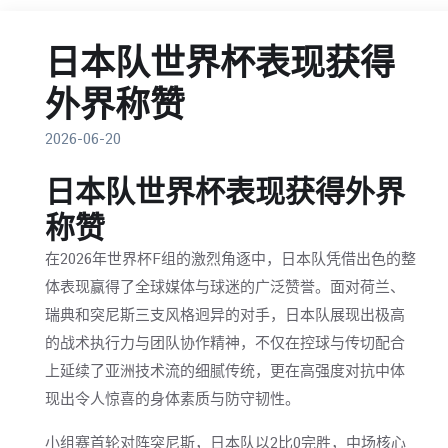
日本队世界杯表现获得
外界称赞
2026-06-20
日本队世界杯表现获得外界
称赞
在2026年世界杯F组的激烈角逐中，日本队凭借出色的整
体表现赢得了全球媒体与球迷的广泛赞誉。面对荷兰、
瑞典和突尼斯三支风格迥异的对手，日本队展现出极高
的战术执行力与团队协作精神，不仅在控球与传切配合
上延续了亚洲技术流的细腻传统，更在高强度对抗中体
现出令人惊喜的身体素质与防守韧性。
小组赛首轮对阵突尼斯，日本队以2比0完胜，中场核心