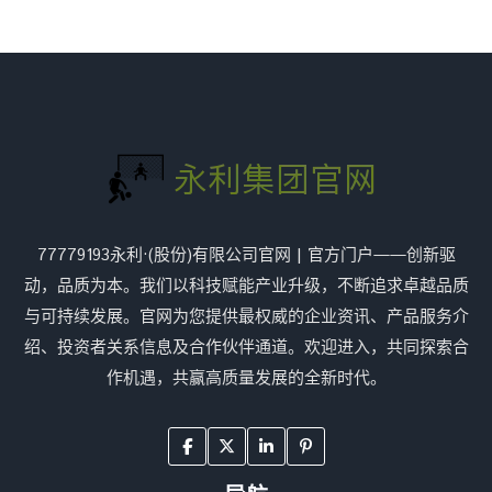
77779193永利·(股份)有限公司官网 | 官方门户——创新驱
动，品质为本。我们以科技赋能产业升级，不断追求卓越品质
与可持续发展。官网为您提供最权威的企业资讯、产品服务介
绍、投资者关系信息及合作伙伴通道。欢迎进入，共同探索合
作机遇，共赢高质量发展的全新时代。