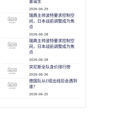
喜诞生
2026-06-29
瑞典主帅波特要求控制空
间，日本战前调整成为焦
点
2026-06-28
瑞典主帅波特要求控制空
间，日本战前调整成为焦
点
2026-06-28
突尼斯全队身价排行榜
2026-06-26
德国队从E组出线后会遇到
谁？
2026-06-25