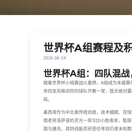
世界杯A组赛程及
2026-06-24
世界杯A组：四队混战
随着世界杯小组赛战火重燃，A组成为本届赛
非四支风格迥异的球队齐聚一堂，既无绝对霸
局。
墨西哥作为中北美传统劲旅，技术细腻、控球
借老将洛萨诺的灵光一现1比0小胜南非，暂
国与捷克，其防线能否经受住考验仍是未知数