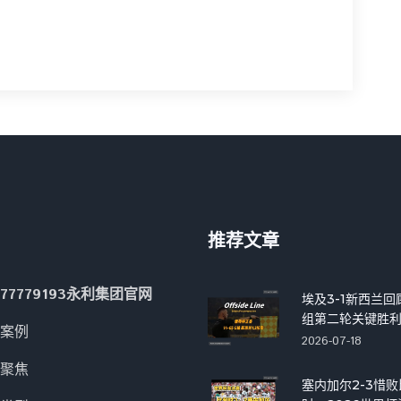
推荐文章
77779193永利集团官网
埃及3-1新西兰回
组第二轮关键胜
案例
2026-07-18
聚焦
塞内加尔2-3惜败