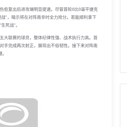
伤愈复出后进攻端明显提速。尽管首轮0比0逼平捷克
键战”，暗示将在对阵南非时全力抢分。若能顺利拿下
生死战”。
五大联赛的球员，整体纪律性强、战术执行力高。首
对手完成两次射正，展现出不俗韧性。接下来对阵南
键。