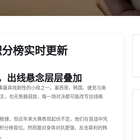
积分榜实时更新
，出线悬念层层叠加
事最具戏剧性的小组之一。墨西哥、韩国、捷克与南
主，也无鱼腩弱旅，每一场对决都可能改写出线格
稳健，但近年来大赛表现起伏不定。他们在首战中凭
居积分榜首位。然而面对身体对抗更强、反击犀利的韩
。