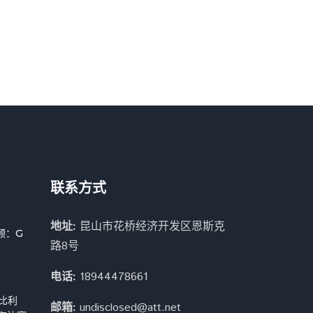
联系方式
地址:
昆山市花桥经济开发区恩斯克
顾：G
路8号
利
电话:
18944478661
比利
邮箱:
undisclosed@att.net