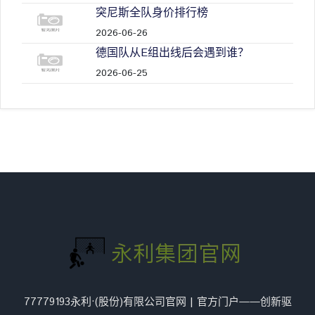
突尼斯全队身价排行榜
2026-06-26
德国队从E组出线后会遇到谁？
2026-06-25
77779193永利·(股份)有限公司官网 | 官方门户——创新驱