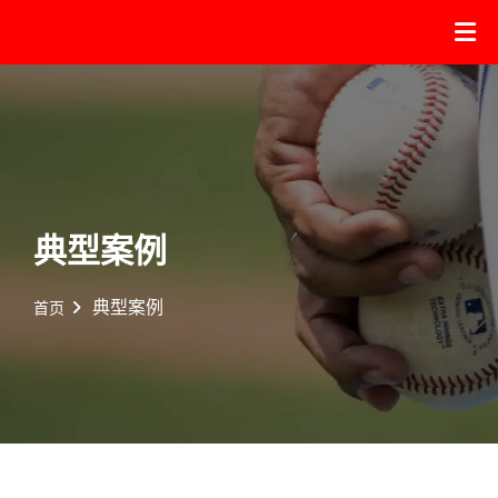
典型案例
典型案例
首页