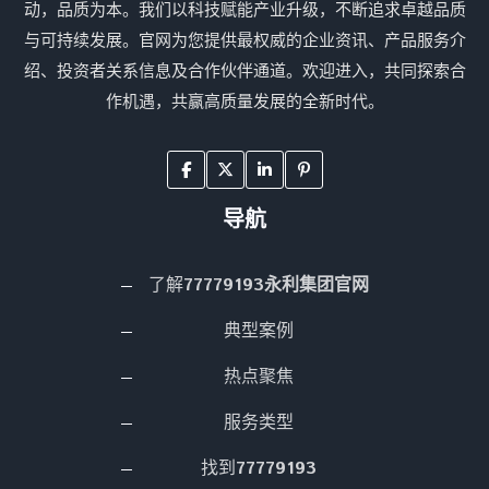
动，品质为本。我们以科技赋能产业升级，不断追求卓越品质
与可持续发展。官网为您提供最权威的企业资讯、产品服务介
绍、投资者关系信息及合作伙伴通道。欢迎进入，共同探索合
作机遇，共赢高质量发展的全新时代。
导航
了解
77779193永利集团官网
典型案例
热点聚焦
服务类型
找到
77779193