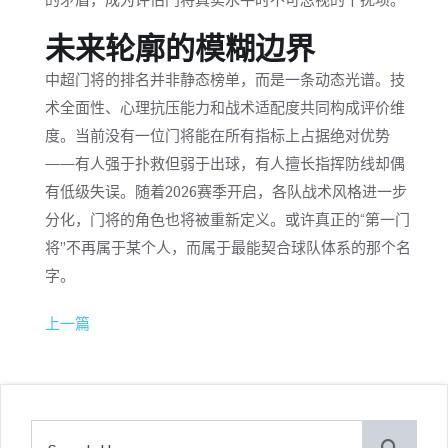
的矛盾，成为评估门将真实水平时不可忽视的干扰项。
未来轮廓的模糊边界
中超门将的排名并非静态榜单，而是一条动态光谱。技
术全面性、心理抗压能力和战术适配度共同构成评价维
度。当前没有一位门将能在所有指标上占据绝对优势
——有人强于扑救但弱于出球，有人擅长指挥防线却偶
有低级失误。随着2026赛季开启，各队战术风格进一步
分化，门将的角色也将被重新定义。或许真正的“第一门
将”不再属于某个人，而属于最能契合球队体系的那个名
字。
上一篇