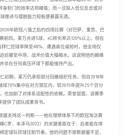
速转身射门的效率达到峰值；而一旦陷入低位反击或对
持球推进与摆脱能力短板便暴露无遗。
2020年欧冠八强之后的四场比赛（对巴萨、里昂、巴
赛前四，莱万共进5球，xG转化率达120%以上。但在
，当拜仁控球率降至48%、遭遇高位逼抢时，他全场仅
被迫后撤至中场，战术价值大幅缩水。这说明他的巅峰
并非在任何高压环境下都能维持产出。
拜仁初期，莱万仍承担部分回撤组织任务，但自2018年
其触球70%集中在对方禁区内，较2015年提升25个百分
，也加剧了对体系适配性的依赖。荣誉层面，该赛季
率提供了团队成果背书。
。数据支持这一判断——他在理想体系下的欧冠淘汰赛
C罗、本泽马2022）的关键差距在于：后者能在体
绑定球队控球压制节奏。他的问题不是数据量不足，