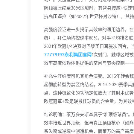
防线被压缩至30米区域时，其背身接应+快
抗高压逼抢（如2022年世界杯对沙特），其
高强度验证进一步揭示其效率的适用边界。在
黎），拜仁场均控球率68%，对手平均排名联
2021年欧冠1/4决赛对巴黎圣日耳曼次回合
77779193永利集团官网
1次射门，触球区域
效率高度依赖体系提供的空间与节奏控制——
补充生涯维度可见其角色演变。2015年转会
起彻底转型为禁区终结者。2019–2020赛季
点，这种极致化的功能定位放大了其射术优势
欧冠冠军+欧足联最佳球员的含金量，为其效
结论明确：莱万多夫斯基属于“准顶级球员”
效率接近世界顶级，但与真正顶级核心（如巅峰
系失衡或逆境中创造机会，而莱万的高产高度