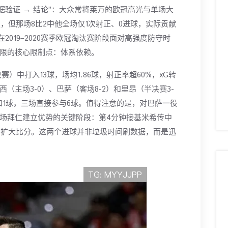
数据验证 → 结论”：大众常将莱万的欧冠高光与单场大
定，但那场8比2中他全场仅1次射正、0进球，实际贡献
2019–2020赛季欧冠淘汰赛阶段面对高强度防守时
限的核心限制点：体系依赖。
决赛）中打入13球，场均1.86球，射正率超60%，xG转
主场3-0）、巴萨（客场8-2）和里昂（半决赛3-
助和1球，三场直接参与6球。值得注意的是，对巴萨一役
场拜仁建立优势的关键阶段：第4分钟接基米希传中
射扩大比分。这两个进球并非垃圾时间刷数据，而是迅