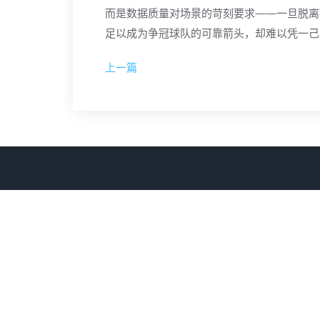
而是数据质量对场景的苛刻要求——一旦脱离
足以成为争冠球队的可靠箭头，却难以凭一己
上一篇
导航
了解
77779193永利·(股份)有限公司官网 |
官方门户——创新驱动，品质为本。我
典型
们以科技赋能产业升级，不断追求卓越