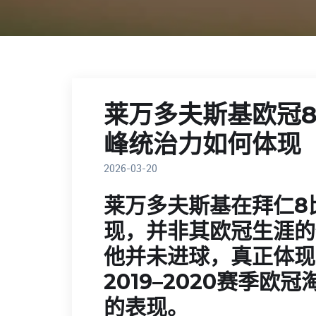
莱万多夫斯基欧冠
峰统治力如何体现
2026-03-20
莱万多夫斯基在拜仁8
现，并非其欧冠生涯的
他并未进球，真正体现
2019–2020赛季
的表现。