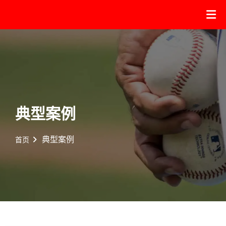
典型案例
典型案例
首页