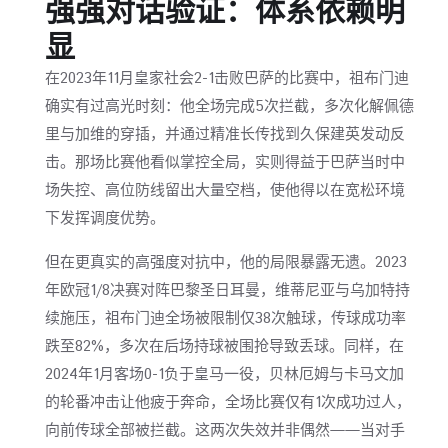
强强对话验证：体系依赖明
显
在2023年11月皇家社会2-1击败巴萨的比赛中，祖布门迪
确实有过高光时刻：他全场完成5次拦截，多次化解佩德
里与加维的穿插，并通过精准长传找到久保建英发动反
击。那场比赛他看似掌控全局，实则得益于巴萨当时中
场失控、高位防线留出大量空档，使他得以在宽松环境
下发挥调度优势。
但在更真实的高强度对抗中，他的局限暴露无遗。2023
年欧冠1/8决赛对阵巴黎圣日耳曼，维蒂尼亚与乌加特持
续施压，祖布门迪全场被限制仅38次触球，传球成功率
跌至82%，多次在后场持球被围抢导致丢球。同样，在
2024年1月客场0-1负于皇马一役，贝林厄姆与卡马文加
的轮番冲击让他疲于奔命，全场比赛仅有1次成功过人，
向前传球全部被拦截。这两次失效并非偶然——当对手