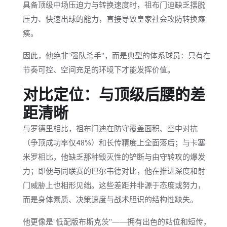
具备顶级中场压迫力与转换速度时，祖布门迪缺乏摆脱
压力、快速出球的能力，直接导致皇家社会攻防转换瘫
痪。
因此，他绝非“强队杀手”，而是典型的体系球员：只有在
节奏可控、空间充足的环境下才能发挥价值。
对比定位：与顶级后腰的差
距清晰
与罗德里相比，祖布门迪在防守覆盖面积、空中对抗
（争顶成功率仅48%）和长传精度上全面落后；与卡塞
米罗相比，他缺乏那种毁灭性的铲断与由守转攻的爆发
力；即便与同联赛的巴尔韦德对比，他在推进深度和射
门威胁上也相形见绌。这些差距并非源于态度或努力，
而是身体素质、决策速度与战术胆识的结构性缺失。
他更像是“低配版布斯克茨”——拥有出色的站位和短传，