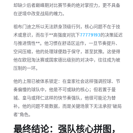
却缺少后者巅峰期对比赛节奏的绝对掌控力，更不具备
在逆境中改变战局的魄力。
祖布门迪之所以无法跻身顶级行列，核心问题不在于技
术或意识，而在于**高强度对抗下
77779193
的决策延迟
与推进惰性**。他习惯在舒适区运作，一旦节奏提升、
空间压缩，他的处理球便趋于保守，甚至犹豫。这使得
他在欧冠淘汰赛或国家德比级别的对决中，往往成为被
压制的一环。
他的上限已被体系锁定：在皇家社会这样强调控球、节
奏偏慢的球队中，他是不可或缺的核心；但若置于曼
城、皇马或拜仁这样的快节奏强队，他很可能沦为替
补。他的问题不是数据，而是关键场景下无法承担“破局
者”角色。
最终结论：强队核心拼图，