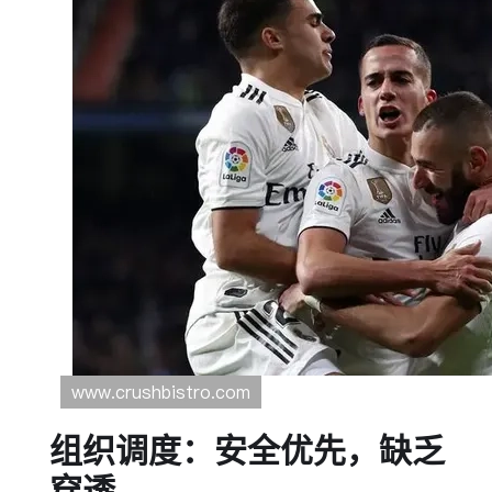
组织调度：安全优先，缺乏
穿透