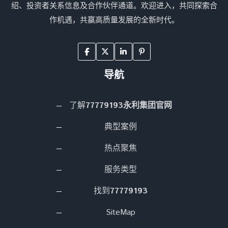
绍、投资者关系信息及合作伙伴通道。欢迎进入，共同探索合
作机遇，共赢高质量发展的全新时代。
导航
了解
77779193永利集团官网
典型案例
热点聚焦
服务类型
找到
77779193
SiteMap