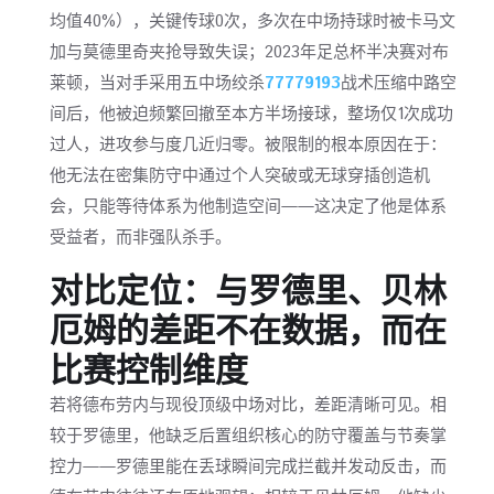
均值40%），关键传球0次，多次在中场持球时被卡马文
加与莫德里奇夹抢导致失误；2023年足总杯半决赛对布
莱顿，当对手采用五中场绞杀
77779193
战术压缩中路空
间后，他被迫频繁回撤至本方半场接球，整场仅1次成功
过人，进攻参与度几近归零。被限制的根本原因在于：
他无法在密集防守中通过个人突破或无球穿插创造机
会，只能等待体系为他制造空间——这决定了他是体系
受益者，而非强队杀手。
对比定位：与罗德里、贝林
厄姆的差距不在数据，而在
比赛控制维度
若将德布劳内与现役顶级中场对比，差距清晰可见。相
较于罗德里，他缺乏后置组织核心的防守覆盖与节奏掌
控力——罗德里能在丢球瞬间完成拦截并发动反击，而