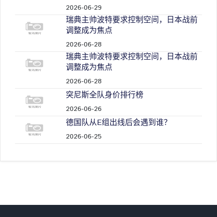
2026-06-29
瑞典主帅波特要求控制空间，日本战前
调整成为焦点
2026-06-28
瑞典主帅波特要求控制空间，日本战前
调整成为焦点
2026-06-28
突尼斯全队身价排行榜
2026-06-26
德国队从E组出线后会遇到谁？
2026-06-25