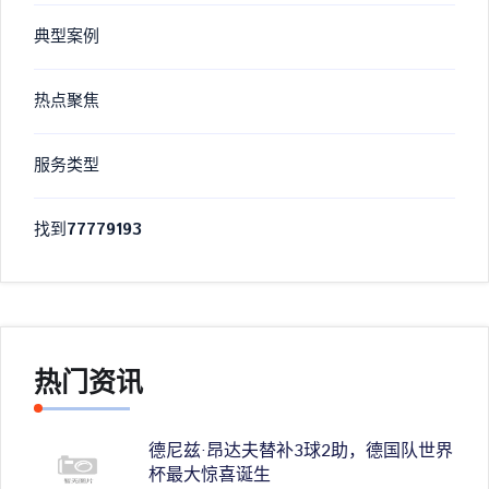
典型案例
热点聚焦
服务类型
找到
77779193
热门资讯
德尼兹·昂达夫替补3球2助，德国队世界
杯最大惊喜诞生