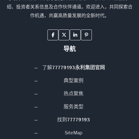
绍、投资者关系信息及合作伙伴通道。欢迎进入，共同探索合
作机遇，共赢高质量发展的全新时代。
导航
了解
77779193永利集团官网
典型案例
热点聚焦
服务类型
找到
77779193
SiteMap