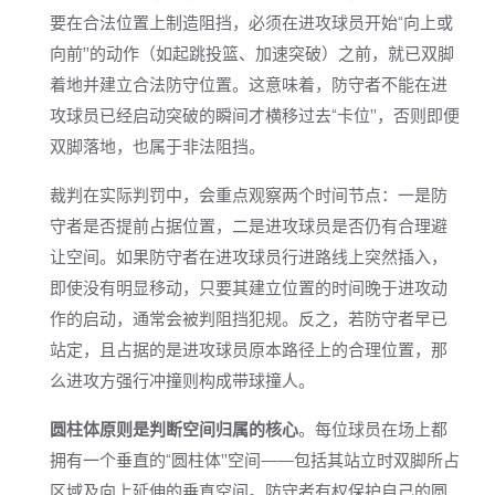
要在合法位置上制造阻挡，必须在进攻球员开始“向上或
向前”的动作（如起跳投篮、加速突破）之前，就已双脚
着地并建立合法防守位置。这意味着，防守者不能在进
攻球员已经启动突破的瞬间才横移过去“卡位”，否则即便
双脚落地，也属于非法阻挡。
裁判在实际判罚中，会重点观察两个时间节点：一是防
守者是否提前占据位置，二是进攻球员是否仍有合理避
让空间。如果防守者在进攻球员行进路线上突然插入，
即使没有明显移动，只要其建立位置的时间晚于进攻动
作的启动，通常会被判阻挡犯规。反之，若防守者早已
站定，且占据的是进攻球员原本路径上的合理位置，那
么进攻方强行冲撞则构成带球撞人。
圆柱体原则是判断空间归属的核心
。每位球员在场上都
拥有一个垂直的“圆柱体”空间——包括其站立时双脚所占
区域及向上延伸的垂直空间。防守者有权保护自己的圆