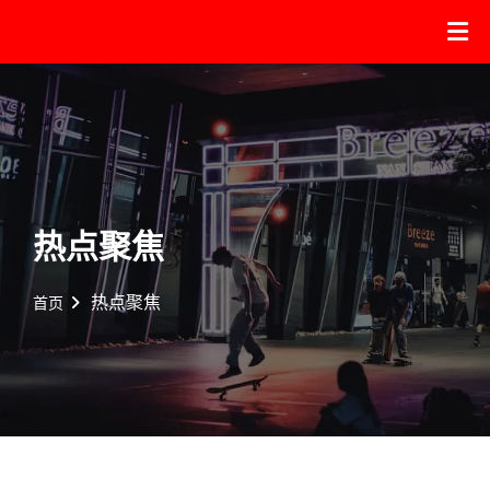
热点聚焦
热点聚焦
首页