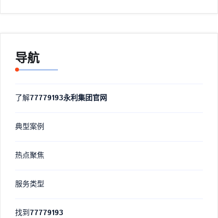
导航
了解
77779193永利集团官网
典型案例
热点聚焦
服务类型
找到
77779193