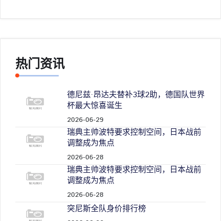
热门资讯
德尼兹·昂达夫替补3球2助，德国队世界
杯最大惊喜诞生
2026-06-29
瑞典主帅波特要求控制空间，日本战前
调整成为焦点
2026-06-28
瑞典主帅波特要求控制空间，日本战前
调整成为焦点
2026-06-28
突尼斯全队身价排行榜