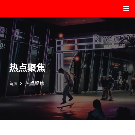
热点聚焦
热点聚焦
首页