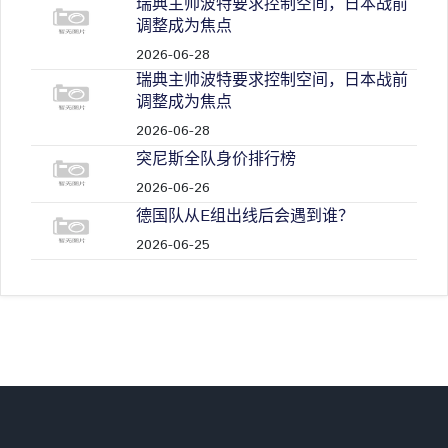
瑞典主帅波特要求控制空间，日本战前
调整成为焦点
2026-06-28
瑞典主帅波特要求控制空间，日本战前
调整成为焦点
2026-06-28
突尼斯全队身价排行榜
2026-06-26
德国队从E组出线后会遇到谁？
2026-06-25