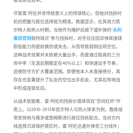
整体进攻效率。
尽管雷·阿伦并非传统意义上的持球核心，但他对挡拆时
机的把握与跑位选择极为精准。数据显示，在其效力凯
尔特人和热火时期，当他作为掩护后顺下或外弹的“
永利
集团官网
假持球点”参与挡拆时，对手往往因忌惮其接球
即投能力而提前换防或夹击，从而导致弱侧出现空位。
这种战术效果并未依赖大量出手，而是通过极高的三分
命中率（生涯后期稳定在40%以上）和快速出手节奏，
迫使防守方扩大覆盖范围。即便他本人未直接得分，其
存在也显著提升了队友的空位出手机会，尤其在阵地战
中形成连锁反应。
从战术层面看，雷·阿伦的挡拆价值体现在“空间杠杆”作
用上。以2010–2013年凯尔特人与热火体系为例，教练组
常安排他与隆多或詹姆斯进行高位挡拆配合。当对方内
线选择沉退保护禁区时，雷·阿伦迅速外弹至三分线外；