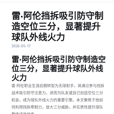
雷·阿伦挡拆吸引防守制
造空位三分，显著提升
球队外线火力
2026-05-17
雷·阿伦挡拆吸引防守制造空
位三分，显著提升球队外线
火力
雷·阿伦职业生涯后期转型为无球射手，其通过参与挡拆
战术吸引防守注意力，进而为队友或自己创造空位三分
机会，成为球队外线火力的重要引擎。本文聚焦于他如
何利用挡拆牵制力，放大三分威胁，并实质性提升球队