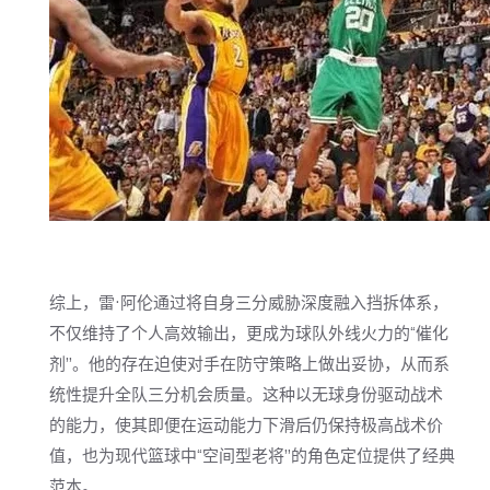
综上，雷·阿伦通过将自身三分威胁深度融入挡拆体系，
不仅维持了个人高效输出，更成为球队外线火力的“催化
剂”。他的存在迫使对手在防守策略上做出妥协，从而系
统性提升全队三分机会质量。这种以无球身份驱动战术
的能力，使其即便在运动能力下滑后仍保持极高战术价
值，也为现代篮球中“空间型老将”的角色定位提供了经典
范本。