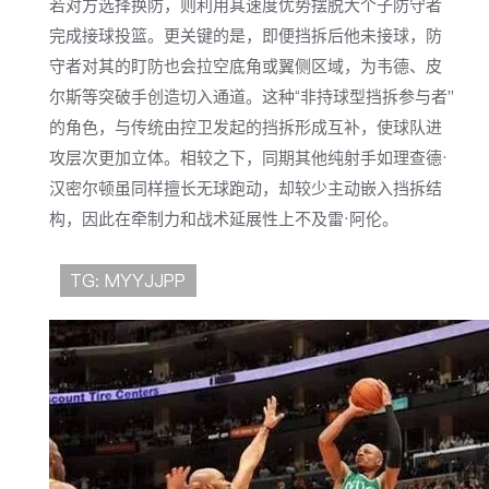
若对方选择换防，则利用其速度优势摆脱大个子防守者
完成接球投篮。更关键的是，即便挡拆后他未接球，防
守者对其的盯防也会拉空底角或翼侧区域，为韦德、皮
尔斯等突破手创造切入通道。这种“非持球型挡拆参与者”
的角色，与传统由控卫发起的挡拆形成互补，使球队进
攻层次更加立体。相较之下，同期其他纯射手如理查德·
汉密尔顿虽同样擅长无球跑动，却较少主动嵌入挡拆结
构，因此在牵制力和战术延展性上不及雷·阿伦。