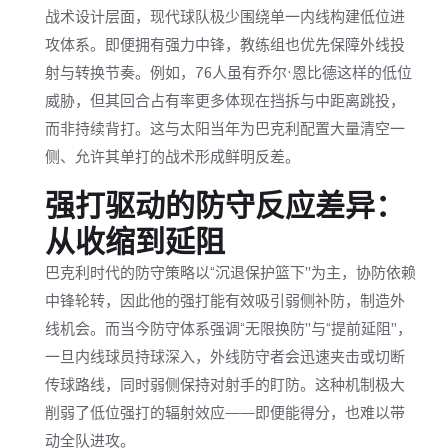
战术设计层面，现代球队极少围绕单一内线构建低位进
攻体系。即便拥有强力中锋，教练组也优先保障外线投
射与转换节奏。例如，76人虽有乔尔·恩比德这样的低位
威胁，但其回合占有率更多体现在挡拆与中距离跳投，
而非持续背打。这与太阳当年为巴克利配置大量清空一
侧、允许其单打的战术形成鲜明反差。
强打驱动的防守反应差异：
从收缩到延阻
巴克利时代的防守策略以“沉退保护篮下”为主，协防依赖
中锋轮转，因此他的强打能有效吸引弱侧补防，制造外
线机会。而当今防守体系强调“无限换防”与“提前延阻”，
一旦内线球员持球深入，外线防守者会迅速夹击或切断
传球路线，同时弱侧保持对射手的盯防。这种机制极大
削弱了低位强打的辐射效应——即便能得分，也难以带
动全队进攻。