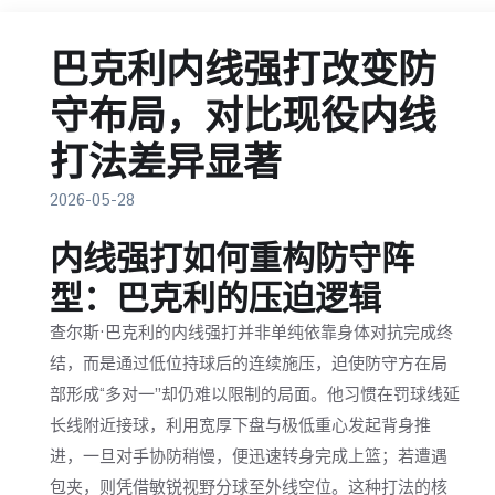
巴克利内线强打改变防
守布局，对比现役内线
打法差异显著
2026-05-28
内线强打如何重构防守阵
型：巴克利的压迫逻辑
查尔斯·巴克利的内线强打并非单纯依靠身体对抗完成终
结，而是通过低位持球后的连续施压，迫使防守方在局
部形成“多对一”却仍难以限制的局面。他习惯在罚球线延
长线附近接球，利用宽厚下盘与极低重心发起背身推
进，一旦对手协防稍慢，便迅速转身完成上篮；若遭遇
包夹，则凭借敏锐视野分球至外线空位。这种打法的核