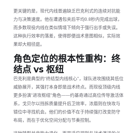
更关键的是，现代内线普遍缺乏巴克利式的连续对抗能
力与决策速度。他在遭遇包夹后平均0.8秒内完成出球，
而多数现役内线在类似情境下倾向于强行出手或失误。
这种执行效率的落差，使得即便战术意图相似，实际效
果却大相径庭。
角色定位的根本性重构：终
结点 vs 枢纽
巴克利是典型的“终结型内线核心”，球队进攻围绕其低位
威胁展开，其强打本身即是战术终点。而现役顶级内线
更多扮演“进攻枢纽”角色——约基奇通过高位传导激活体
系，戈贝尔以挡拆质量提升后卫效率，浓眉则在快攻与
错位中寻找机会。他们的价值不在于持续强打改变防守
布局，而在于优化空间分配与节奏控制。