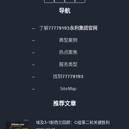
导航
了解
77779193永利集团官网
典型案例
热点聚焦
服务类型
找到
77779193
SiteMap
推荐文章
埃及3-1新西兰回顾：G组第二轮关键胜利