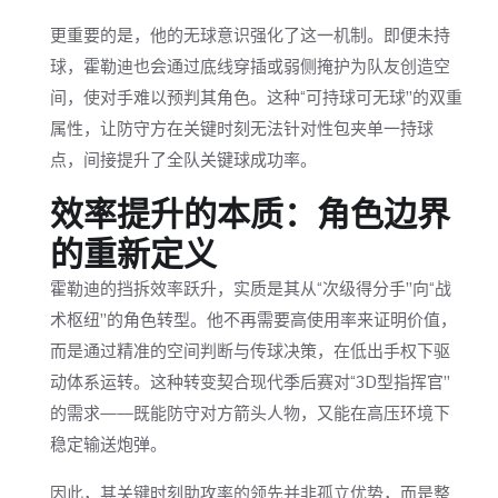
更重要的是，他的无球意识强化了这一机制。即便未持
球，霍勒迪也会通过底线穿插或弱侧掩护为队友创造空
间，使对手难以预判其角色。这种“可持球可无球”的双重
属性，让防守方在关键时刻无法针对性包夹单一持球
点，间接提升了全队关键球成功率。
效率提升的本质：角色边界
的重新定义
霍勒迪的挡拆效率跃升，实质是其从“次级得分手”向“战
术枢纽”的角色转型。他不再需要高使用率来证明价值，
而是通过精准的空间判断与传球决策，在低出手权下驱
动体系运转。这种转变契合现代季后赛对“3D型指挥官”
的需求——既能防守对方箭头人物，又能在高压环境下
稳定输送炮弹。
因此，其关键时刻助攻率的领先并非孤立优势，而是整