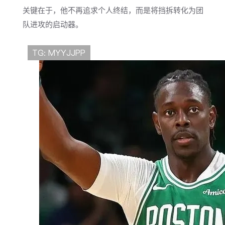
关键在于，他不再追求个人终结，而是将挡拆转化为团
队进攻的启动器。