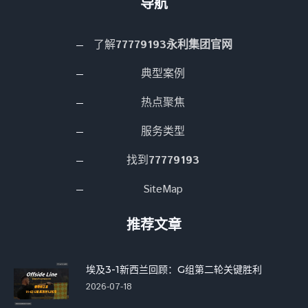
导航
了解
77779193永利集团官网
典型案例
热点聚焦
服务类型
找到
77779193
SiteMap
推荐文章
埃及3-1新西兰回顾：G组第二轮关键胜利
2026-07-18