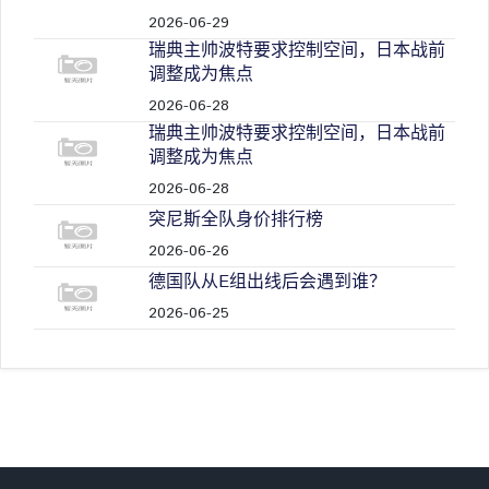
2026-06-29
瑞典主帅波特要求控制空间，日本战前
调整成为焦点
2026-06-28
瑞典主帅波特要求控制空间，日本战前
调整成为焦点
2026-06-28
突尼斯全队身价排行榜
2026-06-26
德国队从E组出线后会遇到谁？
2026-06-25