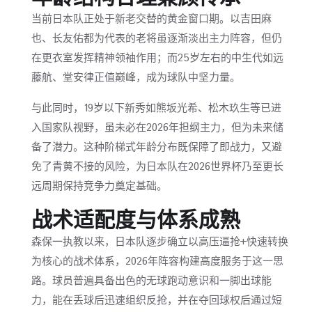
当前日本队正处于新老交替的黄金窗口期。以吉田麻
也、长友佑都为代表的老将虽逐渐淡出主力阵容，但仍
在更衣室发挥精神领袖作用；而25岁左右的中生代如远
藤航、堂安律正值巅峰，成为球队中坚力量。
与此同时，19岁以下新秀如熊坂光希、松木玖生等已进
入国家队视野，虽未必在2026年担纲主力，但为未来储
备了潜力。这种阶梯式年龄分布既保障了即战力，又避
免了青黄不接的风险，为日本队在2026世界杯乃至更长
远周期保持竞争力奠定基础。
战术适配度与体系成熟
森保一执教以来，日本队逐步确立以高压逼抢+快速转换
为核心的战术体系，2026年阵容构建高度服务于这一思
路。球员普遍具备出色的无球跑动意识和一脚出球能
力，能在丢球后迅速组织反抢，并在夺回球权后通过短