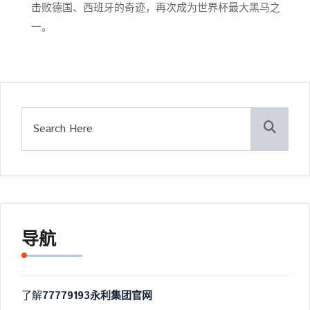
击败德国、西班牙的奇迹，再次成为世界杯最大黑马之
一。
导航
了解
77779193永利集团官网