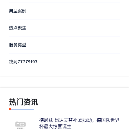
典型案例
热点聚焦
服务类型
找到
77779193
热门资讯
德尼兹·昂达夫替补3球2助，德国队世界
杯最大惊喜诞生