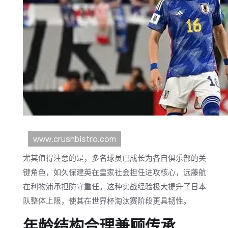
尤其值得注意的是，多名球员已成长为各自俱乐部的关
键角色，如久保建英在皇家社会担任进攻核心，远藤航
在利物浦承担防守重任。这种实战经验极大提升了日本
队整体上限，使其在世界杯淘汰赛阶段更具韧性。
年龄结构合理兼顾传承