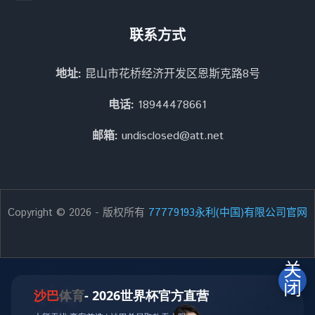
联系方式
地址:
昆山市花桥经济开发区恩斯克路8号
电话:
18944478661
邮箱:
undisclosed@att.net
Copyright © 2026 - 版权所有
77779193永利(中国)有限公司官网
关
闭