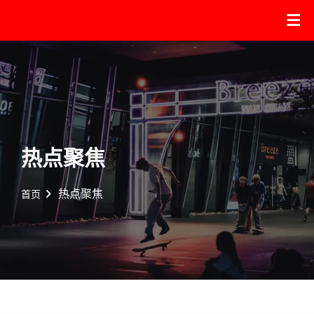
热点聚焦
热点聚焦
首页