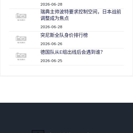
2026-06-28
瑞典主帅波特要求控制空间，日本战前
调整成为焦点
2026-06-28
突尼斯全队身价排行榜
2026-06-26
德国队从E组出线后会遇到谁？
2026-06-25