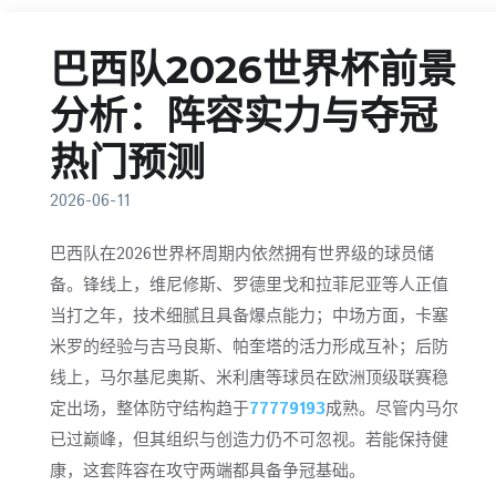
巴西队2026世界杯前景
分析：阵容实力与夺冠
热门预测
2026-06-11
巴西队在2026世界杯周期内依然拥有世界级的球员储
备。锋线上，维尼修斯、罗德里戈和拉菲尼亚等人正值
当打之年，技术细腻且具备爆点能力；中场方面，卡塞
米罗的经验与吉马良斯、帕奎塔的活力形成互补；后防
线上，马尔基尼奥斯、米利唐等球员在欧洲顶级联赛稳
定出场，整体防守结构趋于
77779193
成熟。尽管内马尔
已过巅峰，但其组织与创造力仍不可忽视。若能保持健
康，这套阵容在攻守两端都具备争冠基础。