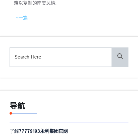
难以复制的南美风情。
下一篇
导航
了解
77779193永利集团官网