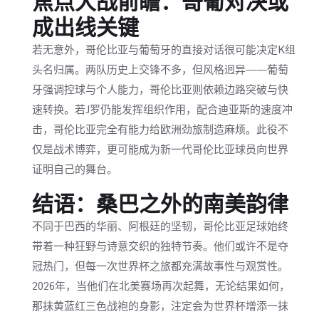
焦点大战前瞻：哥葡对决或
成出线关键
若无意外，哥伦比亚与葡萄牙的直接对话很可能决定K组
头名归属。两队历史上交锋不多，但风格迥异——葡萄
牙强调控球与个人能力，哥伦比亚则依赖边路突破与快
速转换。若J罗仍能发挥组织作用，配合迪亚斯的速度冲
击，哥伦比亚完全有能力给欧洲劲旅制造麻烦。此役不
仅是战术博弈，更可能成为新一代哥伦比亚球员向世界
证明自己的舞台。
结语：桑巴之外的南美韵律
不同于巴西的华丽、阿根廷的坚韧，哥伦比亚足球始终
带着一种狂野与诗意交织的独特节奏。他们或许不是夺
冠热门，但每一次世界杯之旅都充满故事性与观赏性。
2026年，当他们在北美赛场再次起舞，无论结果如何，
那抹黄蓝红三色战袍的身影，注定会为世界杯增添一抹