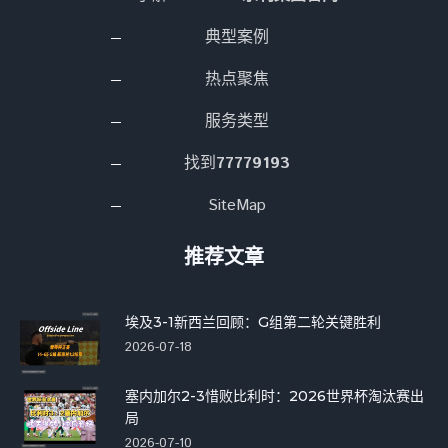
典型案例
热点聚焦
服务类型
找到
77779193
SiteMap
推荐文章
埃及3-1新西兰回顾：G组第二轮关键胜利
2026-07-18
塞内加尔2-3惜败比利时：2026世界杯淘汰赛出
局
2026-07-10