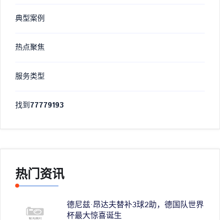
典型案例
热点聚焦
服务类型
找到
77779193
热门资讯
德尼兹·昂达夫替补3球2助，德国队世界
杯最大惊喜诞生