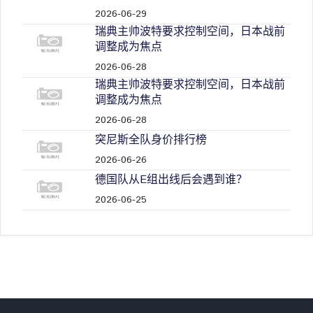
2026-06-29
瑞典主帅波特要求控制空间，日本战前
调整成为焦点
2026-06-28
瑞典主帅波特要求控制空间，日本战前
调整成为焦点
2026-06-28
突尼斯全队身价排行榜
2026-06-26
德国队从E组出线后会遇到谁？
2026-06-25