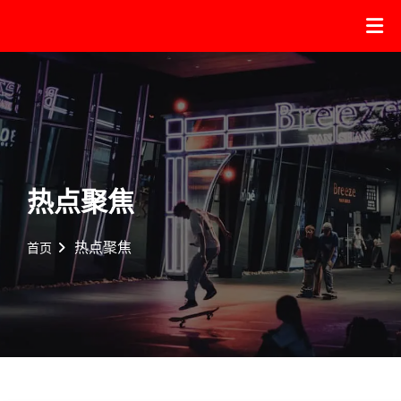
热点聚焦
热点聚焦
首页