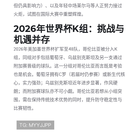
但仍具影响力）、以及年轻中场莱尔马等人正努力接过
火炬，试图在国际大赛中重塑辉煌。
2026年世界杯K组：挑战与
机遇并存
2026年美加墨世界杯扩军至48队，哥伦比亚被分入K
组，同组对手包括葡萄牙、乌兹别克斯坦及另一支通过
附加赛晋级的球队。这一分组对哥伦比亚而言既是考验
也是机会。葡萄牙拥有C罗（若届时仍参赛）或新生代核
心，实力强劲；乌兹别克斯坦近年进步显著，作风硬
朗；而附加赛球队亦不可小觑。哥伦比亚若想从小组突
围，需在保持传统技术优势的同时，提升防守稳定性与
比赛韧性。