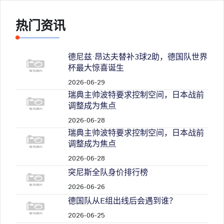
热门资讯
德尼兹·昂达夫替补3球2助，德国队世界
杯最大惊喜诞生
2026-06-29
瑞典主帅波特要求控制空间，日本战前
调整成为焦点
2026-06-28
瑞典主帅波特要求控制空间，日本战前
调整成为焦点
2026-06-28
突尼斯全队身价排行榜
2026-06-26
德国队从E组出线后会遇到谁？
2026-06-25