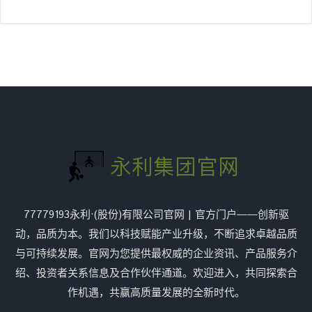
77779193永利·(股份)有限公司官网 | 官方门户——创新驱
动，品质为本。我们以科技赋能产业升级，不断追求卓越品质
与可持续发展。官网为您提供最权威的企业资讯、产品服务介
绍、投资者关系信息及合作伙伴通道。欢迎进入，共同探索合
作机遇，共赢高质量发展的全新时代。