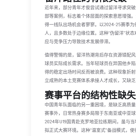
近年来，部分青年才俊尝试通过留洋寻求突破
部等案例，标志着个体层面的探索意愿增强。
得一线队出场机会者寥寥。以2024-25赛季
人，且多数处于边缘位置。这种“伪留洋”状
应与竞争压力导致技术发展停滞。
值得警惕的是，留洋热潮背后存在资源错配风
球员实际成长需求。当年轻球员在异国他乡陷
得的稳定出场时间反而被浪费。这种现象折射
立成熟的本土竞赛体系承接人才成长，又缺乏
赛事平台的结构性缺失
中国青年队面临的另一重困境，是缺乏高质量
赛事外，日常热身赛多局限于东南亚或中亚球
2024年U19国青赴克罗地亚拉练期间，虽
拟正式大赛环境。这种“温室式”备战模式，