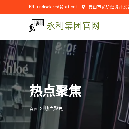
undisclosed@att.net
昆山市花桥经济开发
热点聚焦
热点聚焦
首页