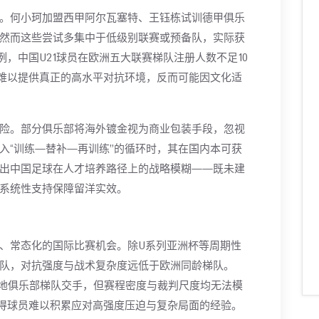
。何小珂加盟西甲阿尔瓦塞特、王钰栋试训德甲俱乐
然而这些尝试多集中于低级别联赛或预备队，实际获
为例，中国U21球员在欧洲五大联赛梯队注册人数不足10
态难以提供真正的高水平对抗环境，反而可能因文化适
险。部分俱乐部将海外镀金视为商业包装手段，忽视
入“训练—替补—再训练”的循环时，其在国内本可获
出中国足球在人才培养路径上的战略模糊——既未建
系统性支持保障留洋实效。
、常态化的国际比赛机会。除U系列亚洲杯等周期性
队，对抗强度与战术复杂度远低于欧洲同龄梯队。
与当地俱乐部梯队交手，但赛程密度与裁判尺度均无法模
使得球员难以积累应对高强度压迫与复杂局面的经验。