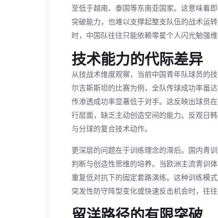
至低于越南、泰国等东南亚国家。这意味着即
突破能力，也难以支撑起整支队伍的战术运转
时，中国队往往只能依赖零星个人闪光勉强维
技术能力的代际差异
从技战术维度观察，当前中国青年队球员的技术
尔吉斯斯坦的比赛为例，全队传球成功率虽达8
传渗透成功率显著低于对手。这反映出球员在
行层面，缺乏主动创造空间的能力。反观日韩
与分球的复合技术动作。
更深层的问题在于训练理念的滞后。国内青训
判断与创造性思维的培养。当欧洲主流青训体
重复低对抗下的固定套路演练。这种训练模式
突发性防守阵型变化或快速反击机会时，往往
留洋路径的有限突破