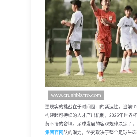
更现实的挑战在于时间窗口的紧迫性。当前U
构建起可持续的人才产出机制，2026年世界
黄不接的窘境。足球发展的客观规律决定了，
集团官网
队的潜力，终究取决于整个足球生态