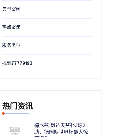
典型案例
热点聚焦
服务类型
找到
77779193
热门资讯
德尼兹·昂达夫替补3球2
助，德国队世界杯最大惊