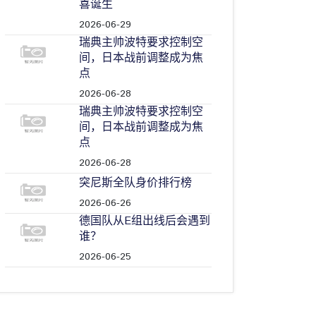
喜诞生
2026-06-29
瑞典主帅波特要求控制空
间，日本战前调整成为焦
点
2026-06-28
瑞典主帅波特要求控制空
间，日本战前调整成为焦
点
2026-06-28
突尼斯全队身价排行榜
2026-06-26
德国队从E组出线后会遇到
谁？
2026-06-25