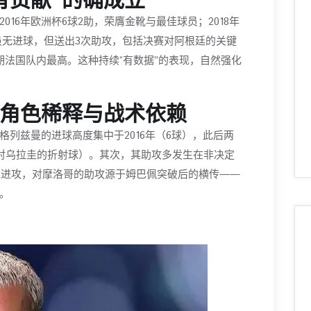
16年欧洲杯6球2助，荣膺金靴与最佳球员；2018年
杯虽无进球，但送出3次助攻，包括决赛对阿根廷的关键
同期法国队内最高。这种持续“有数据”的表现，自然强化
角色稀释与战术依赖
列兹曼的进球高度集中于2016年（6球），此后两
年对乌拉圭的折射球）。其次，其助攻多发生在非决定
二次进攻，对摩洛哥的助攻源于姆巴佩突破后的横传——
。