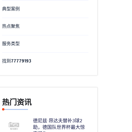
典型案例
热点聚焦
服务类型
找到
77779193
热门资讯
德尼兹·昂达夫替补3球2
助，德国队世界杯最大惊