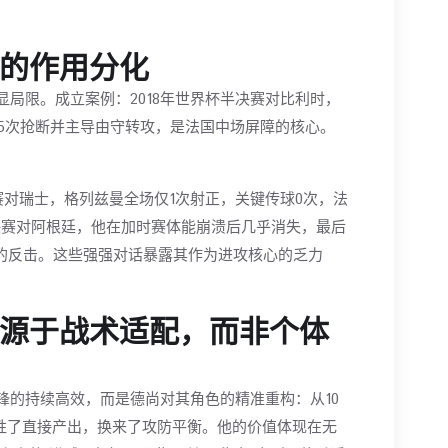
的作用分化
显局限。成立案例：2018年世界杯半决赛对比利时，
成5次抢断并主导由守转攻，是法国中场屏障的核心。
决赛对瑞士，格列兹曼全场仅1次射正，关键传球0次，法
杯决赛对阿根廷，他在加时赛体能崩溃后几乎消失，最后
亚的反击。这些强强对话暴露其作为进攻核心的乏力
源于战术适配，而非个体
锋的持续高效，而是德尚对其角色的精准重构：从10
牲了直接产出，换来了攻防平衡。他的价值体现在无