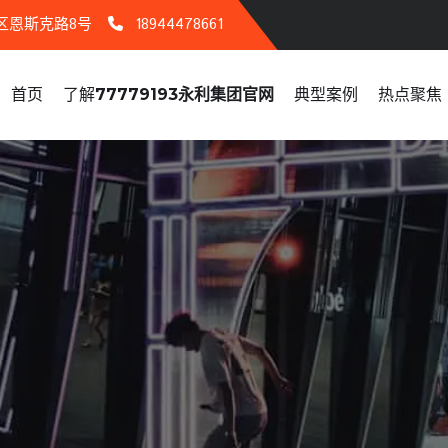
区恩斯克路8号
18944478661
首页
了解
77779193永利集团官网
典型案例
热点聚焦