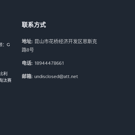
联系方式
地址:
昆山市花桥经济开发区恩斯克
顾：G
路8号
利
电话:
18944478661
比利
邮箱:
undisclosed@att.net
杯淘汰赛