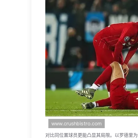
对比同位置球员更能凸显其局限。以罗德里为例