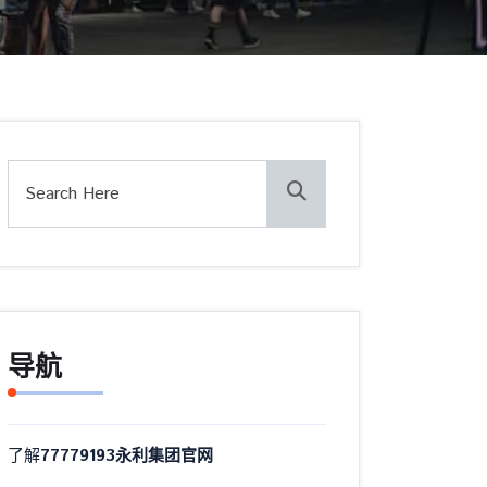
导航
了解
77779193永利集团官网