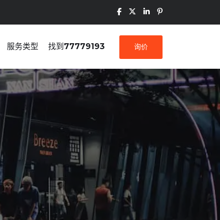
服务类型
找到
77779193
询价