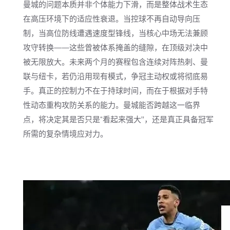
曼城的问题本质并非个体能力下滑，而是整体战术生态
在高压环境下的适应性衰退。当控球不再自动导向压
制，当高位防线遭遇速度型锋线，当核心中场无法兼顾
攻守转换——这些曾被体系掩盖的缝隙，在顶级对决中
被无限放大。未来两个月的赛程包含连续对阵热刺、曼
联与纽卡，若仍沿用现有模式，争冠主动权或将彻底易
手。真正的控制力不在于持球时间，而在于根据对手特
性动态重构攻防关系的能力。曼城能否跨越这一临界
点，将决定其是否只是“看起来强大”，还是真正具备冠军
所需的复杂情境应对力。