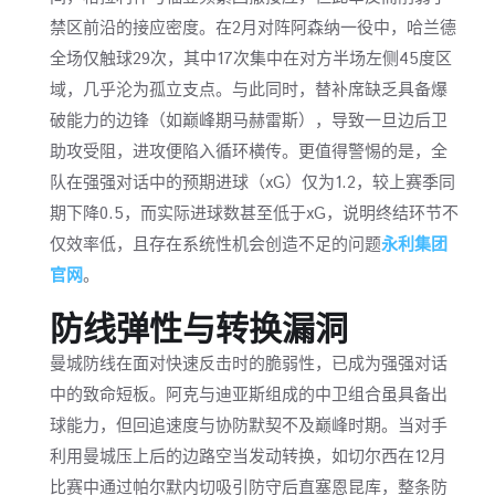
禁区前沿的接应密度。在2月对阵阿森纳一役中，哈兰德
全场仅触球29次，其中17次集中在对方半场左侧45度区
域，几乎沦为孤立支点。与此同时，替补席缺乏具备爆
破能力的边锋（如巅峰期马赫雷斯），导致一旦边后卫
助攻受阻，进攻便陷入循环横传。更值得警惕的是，全
队在强强对话中的预期进球（xG）仅为1.2，较上赛季同
期下降0.5，而实际进球数甚至低于xG，说明终结环节不
仅效率低，且存在系统性机会创造不足的问题
永利集团
官网
。
防线弹性与转换漏洞
曼城防线在面对快速反击时的脆弱性，已成为强强对话
中的致命短板。阿克与迪亚斯组成的中卫组合虽具备出
球能力，但回追速度与协防默契不及巅峰时期。当对手
利用曼城压上后的边路空当发动转换，如切尔西在12月
比赛中通过帕尔默内切吸引防守后直塞恩昆库，整条防