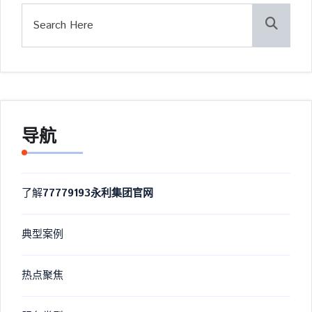
导航
了解
77779193永利集团官网
典型案例
热点聚焦