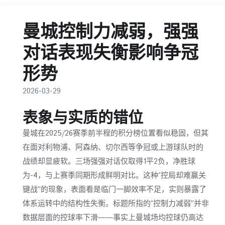
曼城控制力减弱，强强
对话表现失衡影响争冠
形势
2026-03-29
表象与实质的错位
曼城在2025/26赛季前半程的积分榜位置看似稳固，但其
在面对利物浦、阿森纳、切尔西等争冠或上游球队时的
战绩却显疲软。三场强强对话仅取得1平2负，净胜球
为-4，与上赛季同期形成鲜明对比。这种“控局却难赢关
键战”的现象，表面看是临门一脚效率不足，实则暴露了
体系运转中的结构性失衡。标题所指的“控制力减弱”并非
数据层面的控球率下滑——事实上曼城场均控球仍高达