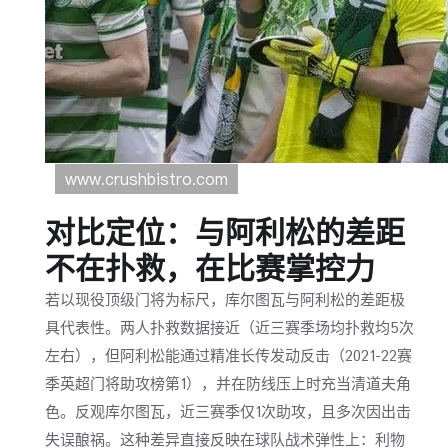
对比定位：与阿利松的差距
不在扑救，在比赛掌控力
若以现役顶级门将为标尺，库尔图瓦与阿利松的差距极
具代表性。两人扑救数据接近（近三赛季场均扑救均5次
左右），但阿利松能通过精准长传发动反击（2021-22赛
季英超门将助攻榜第1），并在防线压上时充当清道夫角
色。反观库尔图瓦，近三赛季仅1次助攻，且多次因出击
失误酿祸。这种差异直接反映在球队战术弹性上：利物