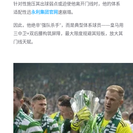
针对性施压其出球弱点或迫使他离开门线时，他的体系
适配性迅
永利集团官网
速崩塌。
因此，他绝非“强队杀手”，而是典型体系球员——皇马用
三中卫+双后腰构筑屏障，最大限度规避其短板，放大其
门线天赋。