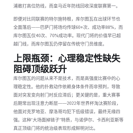
浦敢打高位防线，而皇马近年防线回收深度联赛第一。
即便对比同联赛的特尔施特根，库尔图瓦在出球环节也
全面落后——巴萨门将场均传球60+次、成功率88%，而
库尔图瓦仅40次、70%成功率。现代门将的价值早已超
越门线，而库尔图瓦仍停留在传统守门员维度。
上限瓶颈：心理稳定性缺失
阻碍顶级跃升
库尔图瓦的问题从来不是技术，而是高强度比赛中的心
理稳定性。他的扑救动作依赖身体条件而非预判，导致
面对突发变向射门时反应滞后；更关键的是，重大赛事
后期常出现注意力断层——2022年世界杯淘汰赛阶段，
他面对克罗地亚、摩洛哥均犯下低级错误，最终无缘四
强。这种“大场面掉链子”特质，与诺伊尔、卡西利亚斯等
真正顶级门将的统治级表现形成鲜明对比。