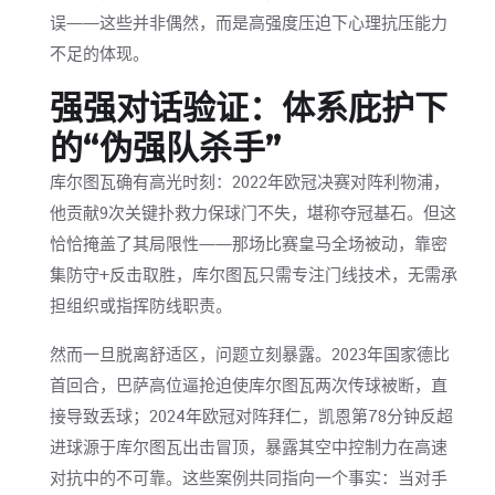
误——这些并非偶然，而是高强度压迫下心理抗压能力
不足的体现。
强强对话验证：体系庇护下
的“伪强队杀手”
库尔图瓦确有高光时刻：2022年欧冠决赛对阵利物浦，
他贡献9次关键扑救力保球门不失，堪称夺冠基石。但这
恰恰掩盖了其局限性——那场比赛皇马全场被动，靠密
集防守+反击取胜，库尔图瓦只需专注门线技术，无需承
担组织或指挥防线职责。
然而一旦脱离舒适区，问题立刻暴露。2023年国家德比
首回合，巴萨高位逼抢迫使库尔图瓦两次传球被断，直
接导致丢球；2024年欧冠对阵拜仁，凯恩第78分钟反超
进球源于库尔图瓦出击冒顶，暴露其空中控制力在高速
对抗中的不可靠。这些案例共同指向一个事实：当对手