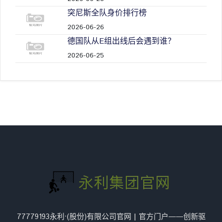
突尼斯全队身价排行榜
2026-06-26
德国队从E组出线后会遇到谁？
2026-06-25
77779193永利·(股份)有限公司官网 | 官方门户——创新驱