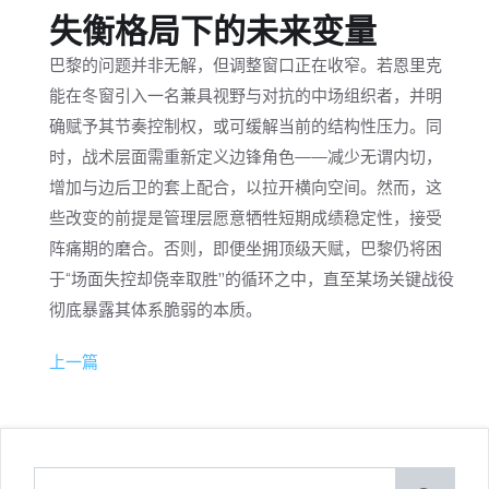
失衡格局下的未来变量
巴黎的问题并非无解，但调整窗口正在收窄。若恩里克
能在冬窗引入一名兼具视野与对抗的中场组织者，并明
确赋予其节奏控制权，或可缓解当前的结构性压力。同
时，战术层面需重新定义边锋角色——减少无谓内切，
增加与边后卫的套上配合，以拉开横向空间。然而，这
些改变的前提是管理层愿意牺牲短期成绩稳定性，接受
阵痛期的磨合。否则，即便坐拥顶级天赋，巴黎仍将困
于“场面失控却侥幸取胜”的循环之中，直至某场关键战役
彻底暴露其体系脆弱的本质。
上一篇