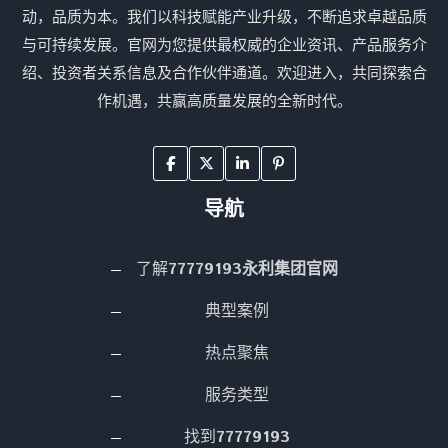
动，品质为本。我们以科技赋能产业升级，不断追求卓越品质
与可持续发展。官网为您提供最权威的企业资讯、产品服务介
绍、投资者关系信息及合作伙伴通道。欢迎进入，共同探索合
作机遇，共赢高质量发展的全新时代。
导航
了解
77779193永利集团官网
典型案例
热点聚焦
服务类型
找到
77779193