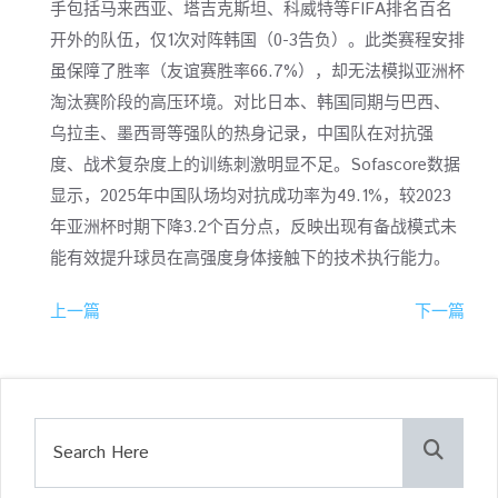
手包括马来西亚、塔吉克斯坦、科威特等FIFA排名百名
开外的队伍，仅1次对阵韩国（0-3告负）。此类赛程安排
虽保障了胜率（友谊赛胜率66.7%），却无法模拟亚洲杯
淘汰赛阶段的高压环境。对比日本、韩国同期与巴西、
乌拉圭、墨西哥等强队的热身记录，中国队在对抗强
度、战术复杂度上的训练刺激明显不足。Sofascore数据
显示，2025年中国队场均对抗成功率为49.1%，较2023
年亚洲杯时期下降3.2个百分点，反映出现有备战模式未
能有效提升球员在高强度身体接触下的技术执行能力。
上一篇
下一篇