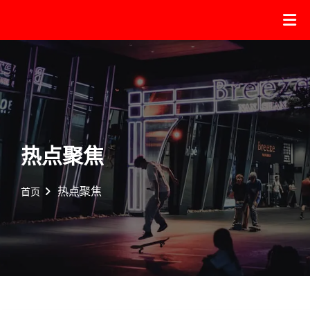
热点聚焦
热点聚焦
首页