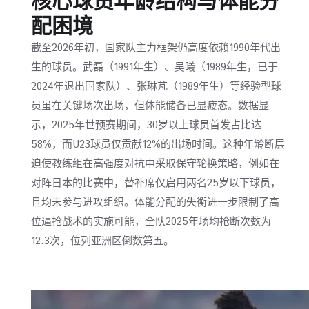
核心球员年龄结构与体能分
配困境
截至2026年初，国家队主力框架仍高度依赖1990年代出
生的球员。武磊（1991年生）、吴曦（1989年生，已于
2024年退出国家队）、张琳芃（1989年生）等经验型球
员虽在关键场次出场，但体能储备已显疲态。数据显
示，2025年世预赛期间，30岁以上球员首发占比达
58%，而U23球员仅贡献12%的出场时间。这种年龄断层
迫使教练组在高强度对抗中采取保守轮换策略，例如在
对阵日本的比赛中，替补席仅启用两名25岁以下球员，
且均未参与进攻组织。体能分配的失衡进一步限制了高
位逼抢战术的实施可能，全队2025年场均抢断次数为
12.3次，位列亚洲区倒数第五。