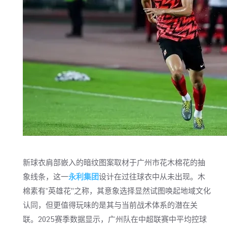
新球衣肩部嵌入的暗纹图案取材于广州市花木棉花的抽
象线条，这一
永利集团
设计在过往球衣中从未出现。木
棉素有“英雄花”之称，其意象选择显然试图唤起地域文化
认同，但更值得玩味的是其与当前战术体系的潜在关
联。2025赛季数据显示，广州队在中超联赛中平均控球