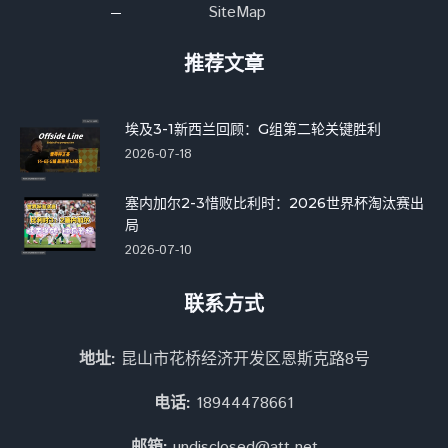
SiteMap
推荐文章
埃及3-1新西兰回顾：G组第二轮关键胜利
2026-07-18
塞内加尔2-3惜败比利时：2026世界杯淘汰赛出
局
2026-07-10
联系方式
地址:
昆山市花桥经济开发区恩斯克路8号
电话:
18944478661
邮箱:
undisclosed@att.net