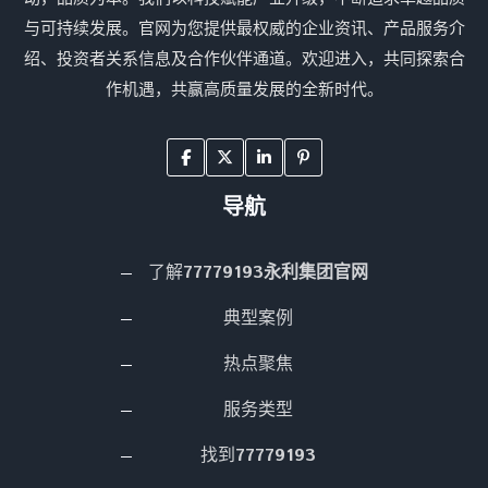
与可持续发展。官网为您提供最权威的企业资讯、产品服务介
绍、投资者关系信息及合作伙伴通道。欢迎进入，共同探索合
作机遇，共赢高质量发展的全新时代。
导航
了解
77779193永利集团官网
典型案例
热点聚焦
服务类型
找到
77779193