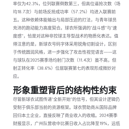
率仅为42.3%，位列联赛倒数第三，但高位逼抢次数（场
均18.7次）与前场反抢成功率（57.2%）均进入联赛前
五。这种依赖体能输出与局部压迫的打法，与青年球员
充沛的跑动能力高度契合。球衣所强调的“战斗感”与“速
度感”，恰是对这种非控球主导型战术的物质化表达。值
得注意的是，新球衣号码字体采用锐角切割设计，区别
于传统圆润风格，进一步强化了攻击性视觉语言——这
与球队在2025赛季场均射门次数（11.4次）虽不高，但
射正转化率（38.6%）位居联赛第七的表现形成微妙对
应。
形象重塑背后的结构性约束
尽管新球衣试图传递“全新开始”的信号，但其设计逻辑仍
受制于俱乐部当前的资源框架。球衣赞助商从国际品牌
回归本土企业，直接反映了商业收入的收缩。2024赛季
财报显示，广州队营收中比赛日收入占比降至19%，远低