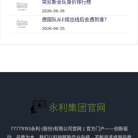
突尼斯全队身价排行榜
2026-06-26
德国队从E组出线后会遇到谁？
2026-06-25
77779193永利·(股份)有限公司官网 | 官方门户——创新驱
动，品质为本。我们以科技赋能产业升级，不断追求卓越品质