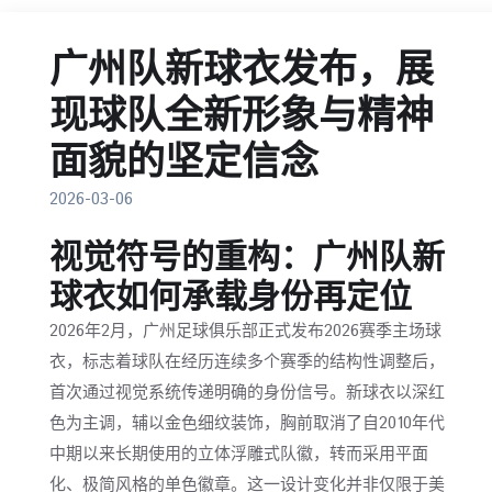
广州队新球衣发布，展
现球队全新形象与精神
面貌的坚定信念
2026-03-06
视觉符号的重构：广州队新
球衣如何承载身份再定位
2026年2月，广州足球俱乐部正式发布2026赛季主场球
衣，标志着球队在经历连续多个赛季的结构性调整后，
首次通过视觉系统传递明确的身份信号。新球衣以深红
色为主调，辅以金色细纹装饰，胸前取消了自2010年代
中期以来长期使用的立体浮雕式队徽，转而采用平面
化、极简风格的单色徽章。这一设计变化并非仅限于美