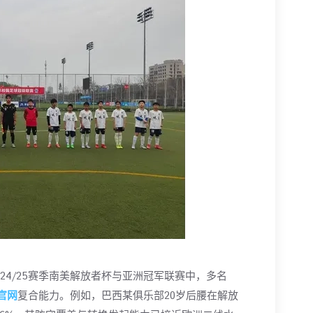
24/25赛季南美解放者杯与亚洲冠军联赛中，多名
官网
复合能力。例如，巴西某俱乐部20岁后腰在解放