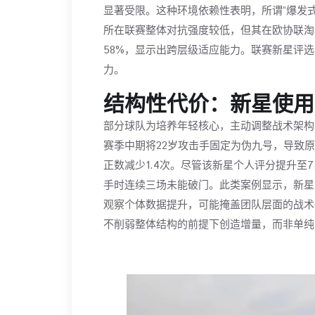
显著受限。这种环境依赖性表明，所谓“爆发
所在联赛整体对抗强度较低，但其在欧协联淘
58%，显示出跨层级适应能力。联赛新星评
力。
结构性代价：新星使用
部分球队为培养年轻核心，主动调整战术架构，
赛季中期将22岁攻击手固定为伪九号，导致原
正数减少1.4次。尽管该新星个人评分提升至7.
手时连续三场未能破门。此类案例显示，新星
观察个体数据提升，可能掩盖团队层面的战术
不削弱整体结构的前提下创造增量，而非单纯