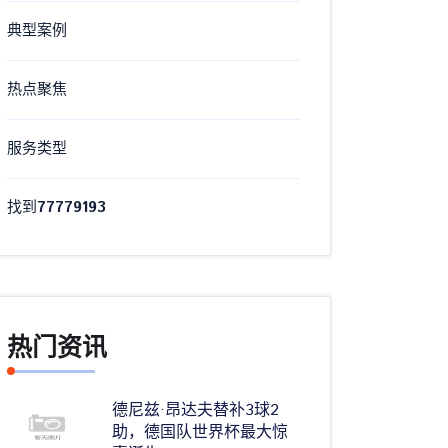
典型案例
热点聚焦
服务类型
找到
77779193
热门资讯
德尼兹·昂达夫替补3球2
助，德国队世界杯最大惊