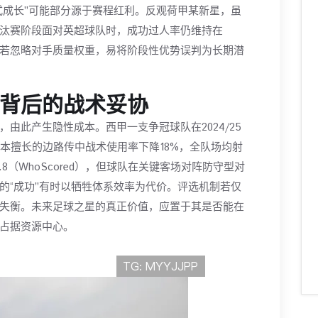
式成长”可能部分源于赛程红利。反观荷甲某新星，虽
汰赛阶段面对英超球队时，成功过人率仍维持在
选若忽略对手质量权重，易将阶段性优势误判为长期潜
背后的战术妥协
由此产生隐性成本。西甲一支争冠球队在2024/25
本擅长的边路传中战术使用率下降18%，全队场均射
8（WhoScored），但球队在关键客场对阵防守型对
的“成功”有时以牺牲体系效率为代价。评选机制若仅
失衡。未来足球之星的真正价值，应置于其是否能在
占据资源中心。