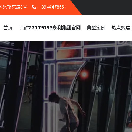
区恩斯克路8号
18944478661
首页
了解
77779193永利集团官网
典型案例
热点聚焦