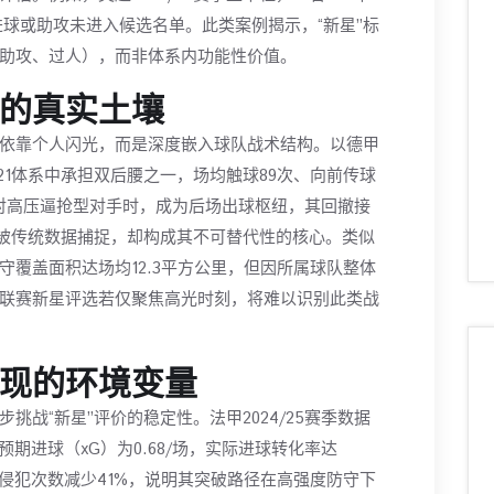
无进球或助攻未进入候选名单。此类案例揭示，“新星”标
助攻、过人），而非体系内功能性价值。
的真实土壤
依靠个人闪光，而是深度嵌入球队战术结构。以德甲
3421体系中承担双后腰之一，场均触球89次、向前传球
面对高压逼抢型对手时，成为后场出球枢纽，其回撤接
未被传统数据捕捉，却构成其不可替代性的核心。类似
覆盖面积达场均12.3平方公里，但因所属球队整体
。联赛新星评选若仅聚焦高光时刻，将难以识别此类战
现的环境变量
战“新星”评价的稳定性。法甲2024/25赛季数据
期进球（xG）为0.68/场，实际进球转化率达
且被侵犯次数减少41%，说明其突破路径在高强度防守下