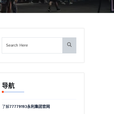
导航
了解
77779193永利集团官网